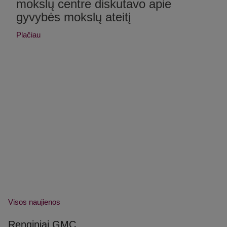
mokslų centre diskutavo apie
gyvybės mokslų ateitį
Plačiau
Visos naujienos
Renginiai GMC