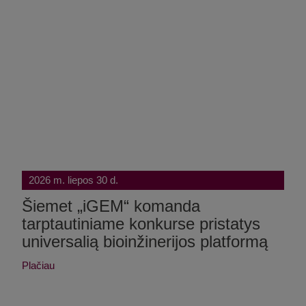
2026 m. liepos 30 d.
Šiemet „iGEM“ komanda
tarptautiniame konkurse pristatys
universalią bioinžinerijos platformą
Plačiau